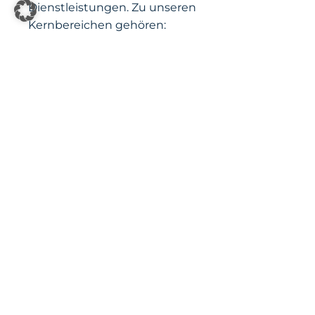
Dienstleistungen. Zu unseren
Kernbereichen gehören:
Scheidung und Scheidungsfolgen
: Wir
beraten Sie umfassend in Bezug auf Ihre
Rechte und Pflichten im Falle einer
Scheidung
. Dies umfasst die Themen
Unterhalt
,
Zugewinnausgleich
,
Ehegattenunterhalt
und die Aufteilung
von Vermögen und Schulden.
Sorgerecht und Umgangsrecht
: Wenn
es um das
Sorgerecht
und den
Umgang
mit Ihren Kindern geht, bieten wir Ihnen
eine rechtliche Beratung, die auf Ihre
individuellen Bedürfnisse zugeschnitten
ist. Wir vertreten Ihre Interessen vor
Gericht und setzen uns für die
bestmögliche Lösung für Ihre Familie ein.