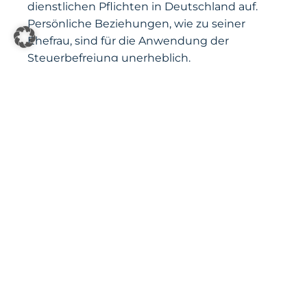
dienstlichen Pflichten in Deutschland auf.
Persönliche Beziehungen, wie zu seiner
Ehefrau, sind für die Anwendung der
Steuerbefreiung unerheblich.
UNEINHEITLICHE BFH-
RECHTSPRECHUNG:
STEUERBEFREIUNG NACH
NATO-TRUPPENSTATUT VOR
BUNDESFINANZHOF
Die Revision ist beim Bundesfinanzhof
(BFH) unter dem Aktenzeichen I R 47/22
anhängig. Das Finanzgericht ließ die
Revision zu, da die Frage grundsätzliche
Bedeutung hat, ob die Steuerbefreiung
nach Art. X Abs. 1 Satz 2 NATO-Truppenstatut
voraussetzt, dass sich Mitglieder einer