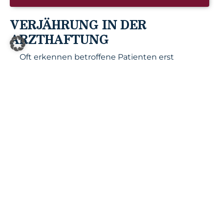
VERJÄHRUNG IN DER
ARZTHAFTUNG
Oft erkennen betroffene Patienten erst
nach längerer Zeit, dass ihre
gesundheitlichen Beschwerden auf einen
Behandlungsfehler zurückzuführen sein
könnten. Die regelmäßige Verjährungsfrist
beträgt gemäß Bürgerlichem Gesetzbuch
drei Jahre. Sie beginnt mit dem Ende des
Jahres, in dem der Patient Kenntnis vom
Schaden und dessen Ursache erlangt hat
oder hätte erlangen müssen.
Die Beweislast liegt grundsätzlich beim
Patienten. Er muss darlegen, dass der
medizinische Facharztstandard nicht